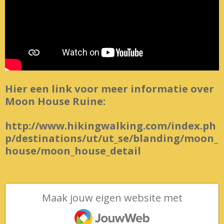
Hier een link voor meer informatie over
Moon House Ruine:
http://www.hikingwalking.com/index.ph
p/destinations/ut/ut_se/blanding/moon_
house/moon_house_detail
Maak jouw eigen website met
JouwWeb