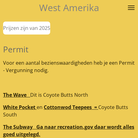
West Amerika
Ga
direct
naar
Prijzen zijn van 2025
de
hoofdinhoud
Permit
Voor een aantal bezienswaardigheden heb je een Permit
- Vergunning nodig.
The Wave
Dit is Coyote Butts North
White Pocket
en
Cottonwod Teepees =
Coyote Butts
South
The Subway Ga naar recreation.gov daar wordt alles
goed uitgelegd.